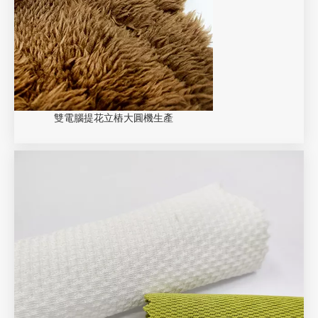
雙電腦提花立樁大圓機生產