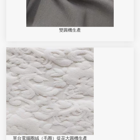
雙圓機生產
單台電腦圈絨（毛圈）提花大圓機生產