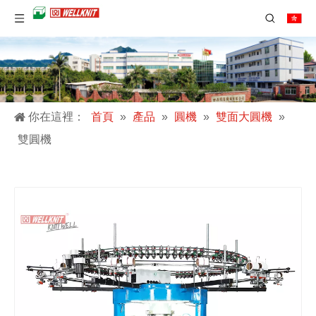
你在這裡：
首頁
»
產品
»
圓機
»
雙面大圓機
»
雙圓機