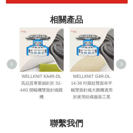
相關產品
4R-DL
WELLKNIT KA4R-DL
WELLKNIT G4R-DL
WELL
距 32-
高品質專業細針距 32-
14-38 吋羅紋雙面布平
品質
針織大圓
44G 開幅機雙面針織圓
幅雙面針織大圓機適用
幅
裝工業
機
於家用紡織服裝工業
聯繫我們