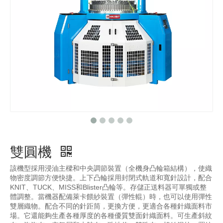
雙圓機
該機型採用浸油主樑和中央調節裝置（全機身凸輪箱結構），使織
物密度調節方便快捷。上下凸輪採用封閉式軌道和寬針設計，配合
KNIT、TUCK、MISS和Blister凸輪等。存儲正送料器可單獨或整
體調整。當機器配備萊卡餵紗裝置（彈性輥）時，也可以使用彈性
雙層織物。配合不同的針距筒，更換方便，更適合各種針織面料市
場。它還能夠生產各種厚度的各種優質雙面針織面料。可生產斜紋