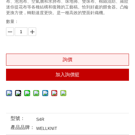
布、泡泡布、空氣層和水肺布、珠地佈、雙珠布、棉絲混紡、羅紋
迷你提花布等各種結構和復雜的工藝稿。恰到好處的餵食器。凸輪
更換方便，轉動速度更快。是一種高效的雙面針織機。
數量：
詢價
加入詢價籃
型號：
S4R
產品品牌：
WELLKNIT