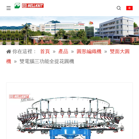
你在這裡：
首頁
»
產品
»
圓形編織機
»
雙面大圓
機
»
雙電腦三功能全提花圓機