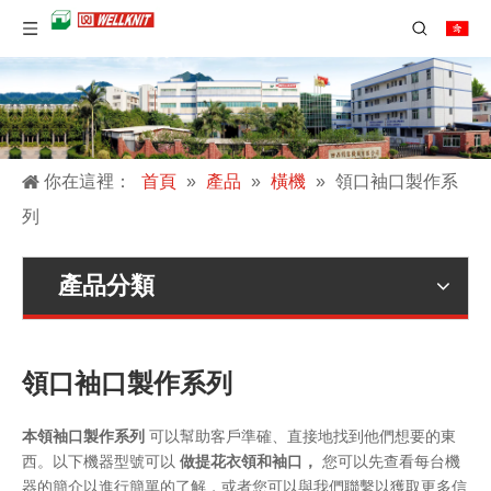
你在這裡：
首頁
»
產品
»
橫機
»
領口袖口製作系
列
產品分類
領口袖口製作系列
本領袖口製作系列
可以幫助客戶準確、直接地找到他們想要的東
西。以下機器型號可以
做提花衣領和袖口，
您可以先查看每台機
器的簡介以進行簡單的了解，或者您可以與我們聯繫以獲取更多信