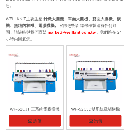
息。
WELLKNIT主要生產
針織大圓機、單面大圓機、雙面大圓機、橫
機、無縫內衣機、電腦襪機。
如果您對針織機械製造有任何疑
問，請隨時與我們聯繫
market@wellknit.com.tw
，我們將在 24
小時內回复您。
WF-52CJT 三系統電腦橫機
WF-52CJD雙系統電腦橫機
詢價
詢價