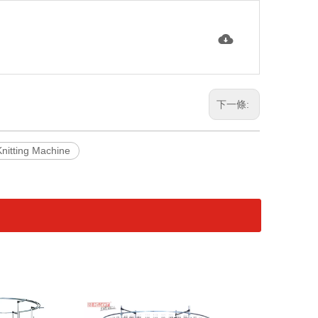
下一條:
nitting Machine