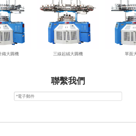
針織大圓機
三線起絨大圓機
單面
聯繫我們