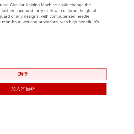
uard Circular Knitting Machine could change the
 knit the jacquard terry cloth with different height of
jacquard of any designs, with computerized needle
 man-hour, working procedure, with high benefit. It’s
詢價
加入詢價籃