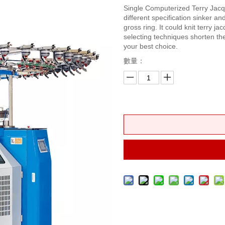
Single Computerized Terry Jacq
different specification sinker and
gross ring. It could knit terry 
selecting techniques shorten the
your best choice.
數量：