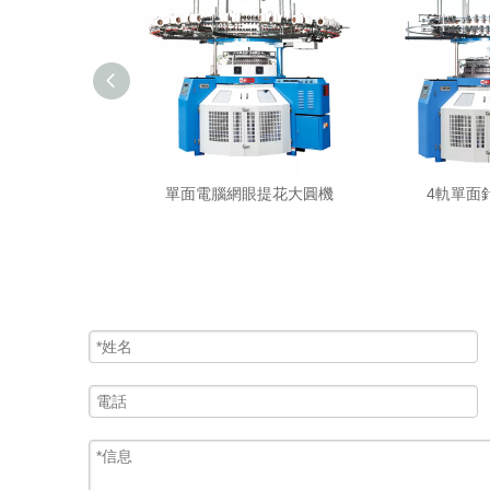
提花針織圓機
單面電腦網眼提花大圓機
4軌單面