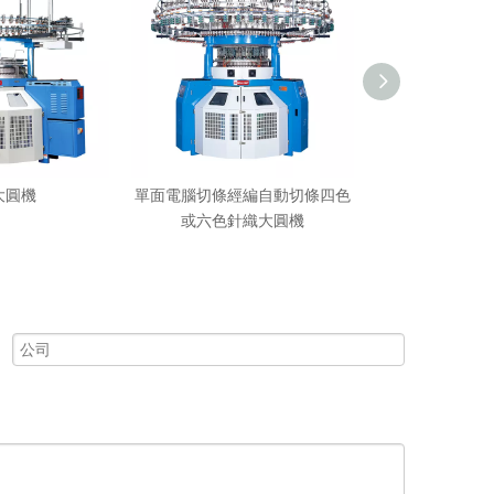
大圓機
單面電腦切條經編自動切條四色
雙電腦三功
或六色針織大圓機